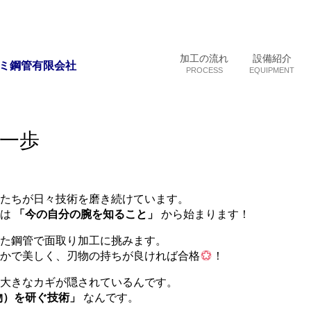
加工の流れ
設備紹介
ミ鋼管有限会社
PROCESS
EQUIPMENT
一歩
たちが日々技術を磨き続けています。
れは
「今の自分の腕を知ること」
から始まります！
た鋼管で面取り加工に挑みます。
かで美しく、刃物の持ちが良ければ合格
！
大きなカギが隠されているんです。
物）を研ぐ技術」
なんです。